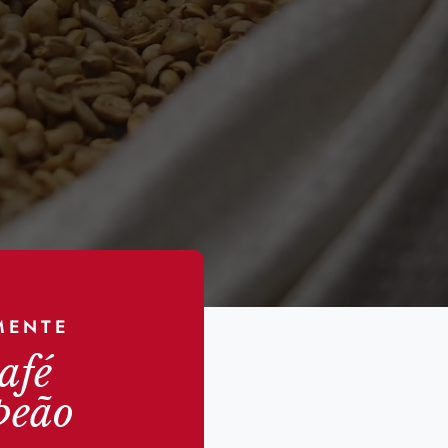
MENTE
afé
peão