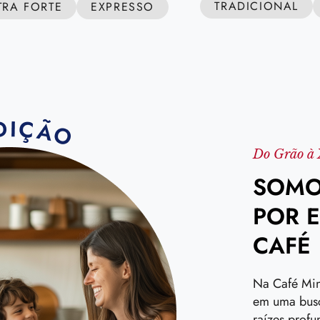
TRADICIONAL
TRA FORTE
EXPRESSO
Do Grão à 
SOMO
POR 
CAFÉ
Na Café Mine
em uma busc
raízes profu