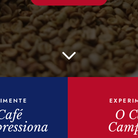
RIMENTE
EXPERI
Café
O C
ressiona
Cam