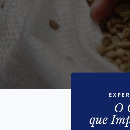
EXPE
O 
que Imp