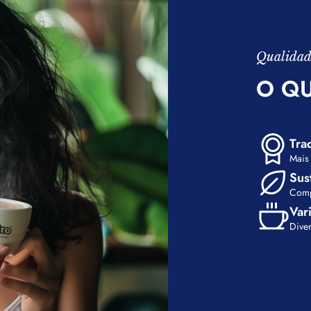
Qualidad
O QU
Tra
Mais 
Sus
Comp
Var
Dive